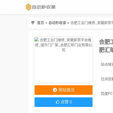
首页
»
自动秒收录
»
合肥工业门维修_安徽卸货
合肥
肥汇
日浏览
网站直达
百度P
点赞
0