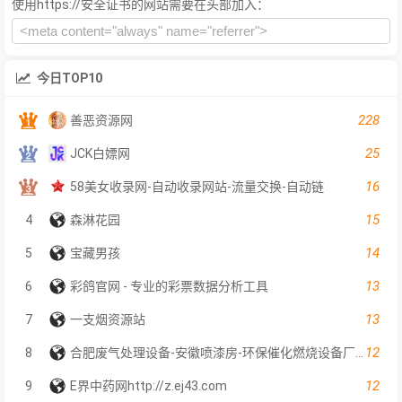
使用https://安全证书的网站需要在头部加入：
今日TOP10
228
善恶资源网
25
JCK白嫖网
16
58美女收录网-自动收录网站-流量交换-自动链
15
4
森淋花园
14
5
宝藏男孩
13
6
彩鸽官网 - 专业的彩票数据分析工具
13
7
一支烟资源站
12
8
合肥废气处理设备-安徽喷漆房-环保催化燃烧设备厂家-合肥越华节能环保设备有限公司
12
9
E界中药网http://z.ej43.com