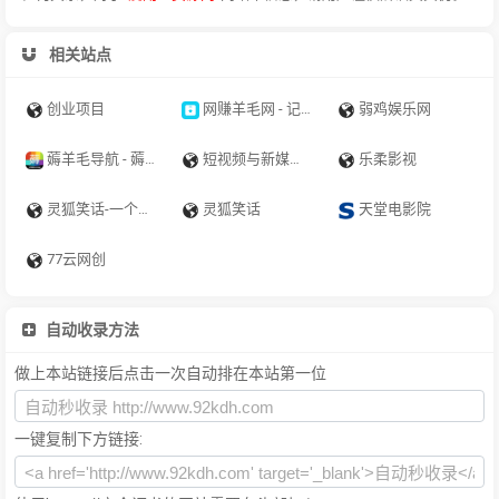
相关站点
创业项目
网赚羊毛网 - 记得保存哦
弱鸡娱乐网
薅羊毛导航 - 薅羊毛就上薅羊毛导航
短视频与新媒体平台综合服务｜抖音·快手·小红书·视频号·微博·社区货源站
乐柔影视
灵狐笑话-一个有趣的灵魂社区！
灵狐笑话
天堂电影院
77云网创
自动收录方法
做上本站链接后点击一次自动排在本站第一位
一键复制下方链接: