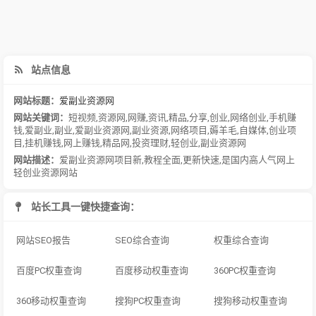
站点信息
网站标题：
爱副业资源网
网站关键词：
短视频
,
资源网
,
网赚
,
资讯
,
精品
,
分享
,
创业
,
网络创业
,
手机赚
钱
,
爱副业
,
副业
,
爱副业资源网
,
副业资源
,
网络项目
,
薅羊毛
,
自媒体
,
创业项
目
,
挂机赚钱
,
网上赚钱
,
精品网
,
投资理财
,
轻创业
,
副业资源网
网站描述：
爱副业资源网项目新,教程全面,更新快速,是国内高人气网上
轻创业资源网站
站长工具一键快捷查询：
网站SEO报告
SEO综合查询
权重综合查询
百度PC权重查询
百度移动权重查询
360PC权重查询
360移动权重查询
搜狗PC权重查询
搜狗移动权重查询