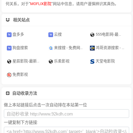
何关系，对于"
MOFLIX影院
"网站中信息，请用户谨慎辨识其真伪。
相关站点
盘多多
云搜
555电影网-最新免费电影电视剧在线观看
狗盘搜索
来搜搜 - 免费网盘搜索引擎｜短剧·电影·电视剧·动漫｜影视·软件·教程
鸿哥资源搜索 - 免费网盘搜索引擎｜短剧·电影·电视剧在线检索｜影视软件资料索引
星辰影院-最新最全影视免费在线观看
乐柔影视
天堂电影院
免费影视
自动收录方法
做上本站链接后点击一次自动排在本站第一位
一键复制下方链接: