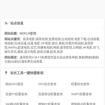
站点信息
网站标题：
MOFLIX影院
网站关键词：
高清电影
,
搞笑视频
,
免费视频
,
在线视频
,
电影下载
,
在线观看
,
电视剧
,
在线动漫
,
动漫
,
电影
,
VIP电影
,
娱乐
,
美剧
,
好看的电视剧
,
星辰影
院
,
Netflix
,
超清电影
,
综艺
,
热播电视剧
,
韩剧
,
墨菲影院
,
日韩剧
,
4K电影
,
奈飞
,
娱乐资讯
,
最新
,
蓝光电影
,
超前点播
,
超清
,
高清
网站描述：
墨菲影院4.567.li免费提供蓝光高品质各种剧:美剧|韩剧|泰剧|
日剧|台剧|日漫免费在线观看
站长工具一键快捷查询：
网站SEO报告
SEO综合查询
权重综合查询
百度PC权重查询
百度移动权重查询
360PC权重查询
360移动权重查询
搜狗PC权重查询
搜狗移动权重查询