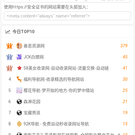
使用https://安全证书的网站需要在头部加入：
今日TOP10
379
善恶资源网
45
JCK白嫖网
41
58美女收录网-自动收录网站-流量交换-自动链
30
4
福利导航网-收录精选的导航网站
25
5
樱花导航-梦开始的地方-你的梦中情站
21
6
森淋花园
19
7
宝藏男孩
15
8
92K导航 - 免费自动秒收录网址导航
15
9
电影先生2-高清影视在线观看- 全网影片聚合平台 - dyxs2.net