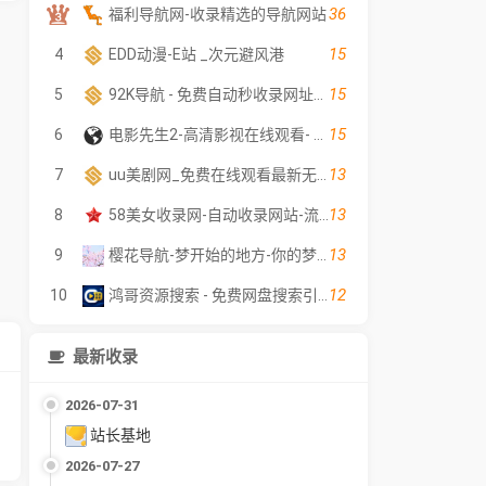
36
福利导航网-收录精选的导航网站
15
4
EDD动漫-E站 _次元避风港
15
5
92K导航 - 免费自动秒收录网址导航
15
6
电影先生2-高清影视在线观看- 全网影片聚合平台 - dyxs2.net
13
7
uu美剧网_免费在线观看最新无广告电影电视剧 - 高清影视大全
13
8
58美女收录网-自动收录网站-流量交换-自动链
13
9
樱花导航-梦开始的地方-你的梦中情站
12
10
鸿哥资源搜索 - 免费网盘搜索引擎｜短剧·电影·电视剧在线检索｜影视软件资料索引
最新收录
2026-07-31
站长基地
2026-07-27