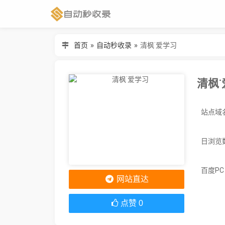
首页
»
自动秒收录
»
清枫˙爱学习
清枫
日浏览
百度P
网站直达
点赞
0