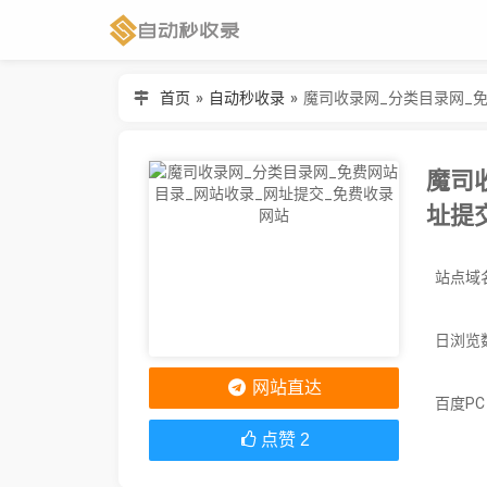
首页
»
自动秒收录
»
魔司收录网_分类目录网_
魔司
址提
站点域名
日浏览
网站直达
百度P
点赞
2