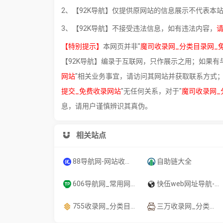
2、【92K导航】仅提供原网站的信息展示不代表本
3、【92K导航】不接受违法信息，如有违法内容，
【特别提示】
本网页并非"
魔司收录网_分类目录网_
【92K导航】编录于互联网，只作展示之用；如果有与
网站
"相关业务事宜，请访问其网站并获取联系方式；【
提交_免费收录网站
"无任何关系，对于"
魔司收录网_
息，请用户谨慎辨识其真伪。
相关站点
88导航网-网站收录-网址收录-网址导航-收录网站-自助广告系统
自助链大全
606导航网_常用网址大全_生活服务_让上网更顺溜
快伍web网址导航-网站推广-网站目录-seo优化-融兴云机
755收录网_分类目录网_免费网站目录_网站收录_网址提交_免费收录网站
三万收录网_分类目录网_免费网站目录_网站收录_网址提交_免费收录网站