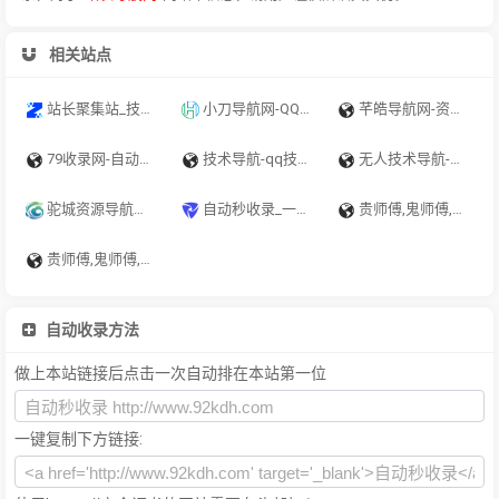
相关站点
站长聚集站_技术导航、在线工具、电台收听、API接口、在线壁纸、公众号、小程序、小游戏、软件应用等，打造网站交流和展示平台 - 一站式资源平台
小刀导航网-QQ技术导航,学习技术和找AI资源网从小刀导航网开始！
芊皓导航网-资源网址导航，汇集各大资源网，全网优质教程技术网，搜集资源就从这里开始
79收录网-自动秒收录_技术导航_软文投稿_免费外链_免费收录网站
技术导航-qq技术导航_学习技术 从这里开始
无人技术导航-qq技术导航_学习技术 从这里开始
驼城资源导航网-高质量网站目录提交-专注与分享优质网站
自动秒收录_一个优秀的免费收录网站_专注网址收录研究_高效网站优化推广专家
贵师傅,鬼师傅,贵私服,鬼私服,超级导航系统,资源免费分享,免费收录网
贵师傅,鬼师傅,贵私服,鬼私服,超级导航系统,资源免费分享
自动收录方法
做上本站链接后点击一次自动排在本站第一位
一键复制下方链接: