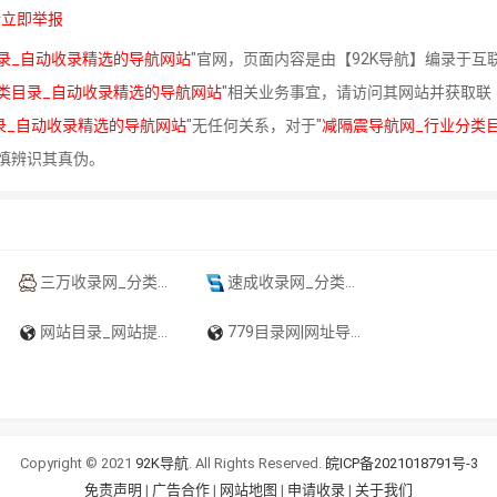
请立即举报
录_自动收录精选的导航网站
"官网，页面内容是由【92K导航】编录于互
类目录_自动收录精选的导航网站
"相关业务事宜，请访问其网站并获取联
录_自动收录精选的导航网站
"无任何关系，对于"
减隔震导航网_行业分类
慎辨识其真伪。
三万收录网_分类目录网_免费网站目录_网站收录_网址提交_免费收录网站
速成收录网_分类目录网_免费网站目录_网站收录_网址提交_免费收录网站
网站目录_网站提交_目录提交_免费开放目录_童话村分类目录官网
779目录网|网址导航分类网站目录|自助网址提交自动收录-779目录网,自助上链,百度收录,网站目录,网址导航,SEO查询,自动收录网站,分类目录,外链提交
Copyright © 2021
92K导航
. All Rights Reserved.
皖ICP备2021018791号-3
免责声明
|
广告合作
|
网站地图
|
申请收录
|
关于我们