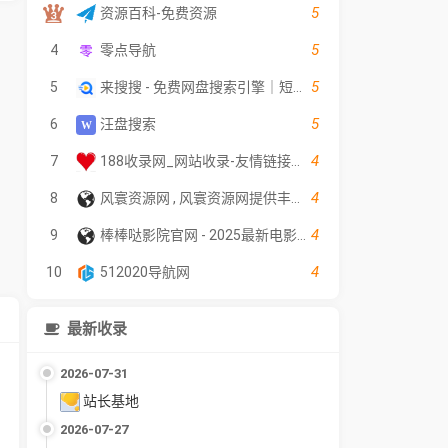
5
资源百科-免费资源
5
4
零点导航
5
5
来搜搜 - 免费网盘搜索引擎｜短剧·电影·电视剧·动漫｜影视·软件·教程
5
6
汪盘搜索
4
7
188收录网_网站收录-友情链接交换-网址收录-自动秒收录
4
8
风寰资源网 , 风寰资源网提供丰富多样的免费源码下载，为站长提供更好的服务！
4
9
棒棒哒影院官网 - 2025最新电影免费看｜超清无删减完整版｜每日更新
4
10
512020导航网
最新收录
2026-07-31
站长基地
2026-07-27