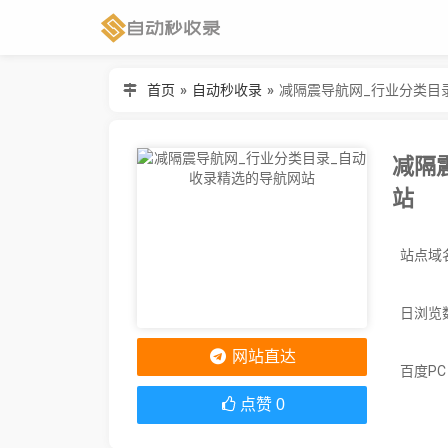
首页
»
自动秒收录
»
减隔震导航网_行业分类目
减隔
站
日浏览
网站直达
百度P
点赞
0