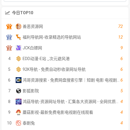
今日TOP10
72
善恶资源网
12
福利导航网-收录精选的导航网站
9
JCK白嫖网
6
4
EDD动漫-E站 _次元避风港
6
5
92K导航 - 免费自动秒收录网址导航
6
6
鸿哥资源搜索 - 免费网盘搜索引擎｜短剧·电影·电视剧在线检索｜影视软件资料索引
5
7
影狐影院
4
8
鸿菇导航-资源网址导航 - 汇集各大资源网 - 全网优质教程技术网 - 鸿菇导航网 - 搜集资源就从这里开始
4
9
蘑菇影视-最新免费电影电视剧在线观看
4
10
泰剧兔