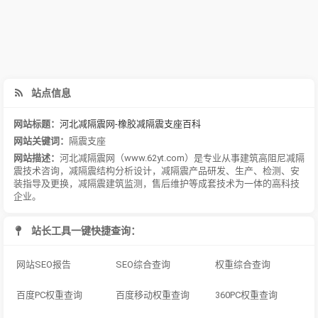
站点信息
网站标题：
河北减隔震网-橡胶减隔震支座百科
网站关键词：
隔震支座
网站描述：
河北减隔震网（www.62yt.com）是专业从事建筑高阻尼减隔
震技术咨询，减隔震结构分析设计，减隔震产品研发、生产、检测、安
装指导及更换，减隔震建筑监测，售后维护等成套技术为一体的高科技
企业。
站长工具一键快捷查询：
网站SEO报告
SEO综合查询
权重综合查询
百度PC权重查询
百度移动权重查询
360PC权重查询