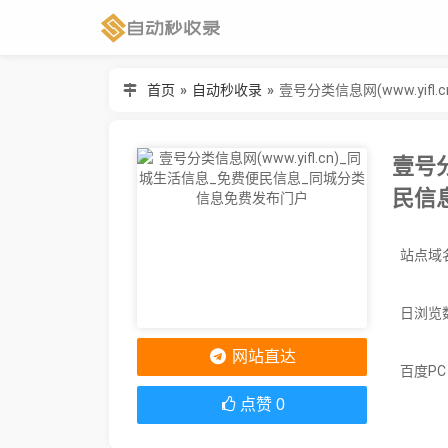
首页
»
自动秒收录
»
壹号分类信息网(www.yi
壹号分
民信
站点域名：
日浏览
网站直达
百度P
点赞
0