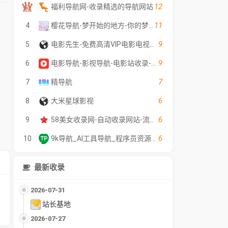
12
福利导航网-收录精选的导航网站
11
4
樱花导航-梦开始的地方-你的梦中情站
9
5
电影先生-免费高清VIP电影电视剧在线观看 - 全网影片聚合平台
9
6
电影导航-影视导航-电影站收录-自动收录网-网站收录
7
7
精导航
6
8
大米星球影视
6
9
58美女收录网-自动收录网站-流量交换-自动链
6
10
9k导航_AI工具导航_程序员资源大全_硬核科技网址导航
最新收录
2026-07-31
站长基地
2026-07-27