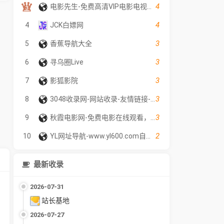
4
电影先生-免费高清VIP电影电视剧在线观看 - 全网影片聚合平台
4
4
JCK白嫖网
3
5
香蕉导航大全
3
6
寻乌圈Live
3
7
影狐影院
3
8
3048收录网-网站收录-友情链接-网址导航
3
9
秋霞电影网-免费电影在线观看，2026最新电影、电视剧、综艺、动漫等，每天更新！
2
10
YL网址导航-www.yl600.com自动秒收录网址导航分类网站目录
最新收录
2026-07-31
站长基地
2026-07-27