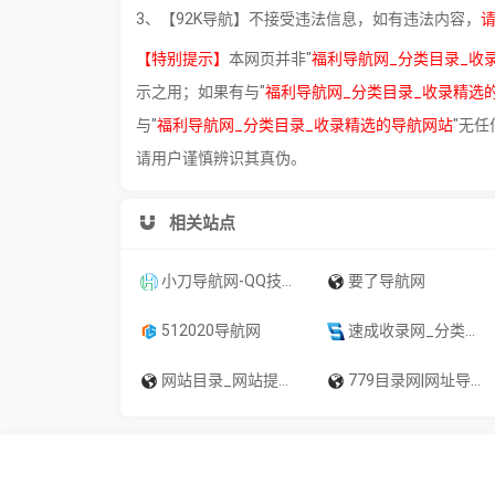
3、【92K导航】不接受违法信息，如有违法内容，
【特别提示】
本网页并非"
福利导航网_分类目录_收
示之用；如果有与"
福利导航网_分类目录_收录精选
与"
福利导航网_分类目录_收录精选的导航网站
"无任
请用户谨慎辨识其真伪。
相关站点
小刀导航网-QQ技术导航,学习技术和找AI资源网从小刀导航网开始！
要了导航网
512020导航网
速成收录网_分类目录网_免费网站目录_网站收录_网址提交_免费收录网站
网站目录_网站提交_目录提交_免费开放目录_童话村分类目录官网
779目录网|网址导航分类网站目录|自助网址提交自动收录-779目录网,自助上链,百度收录,网站目录,网址导航,SEO查询,自动收录网站,分类目录,外链提交