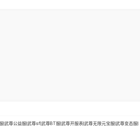
服|武尊公益服|武尊sf|武尊BT服|武尊开服表|武尊无限元宝服|武尊变态服|