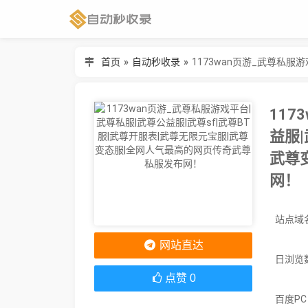
首页
»
自动秒收录
»
117
益服|
武尊
网！
网站直达
日浏览
点赞
0
百度P