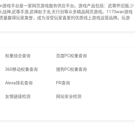
73wan游戏平台是一家网页游戏服务供应平台。游戏产品包括：武尊怀旧版,少
,烈火战神,武尊手游,武神赵子龙,天行剑等众多精品网页游戏。1173wan游戏
质量赢得玩家美誉，成为深受玩家喜爱的优质线上游戏运营品牌。玩游
权重综合查询
百度PC权重查询
360移动权重查询
搜狗PC权重查询
Alexa排名查询
PR查询
友情链接检测
网站安全检测