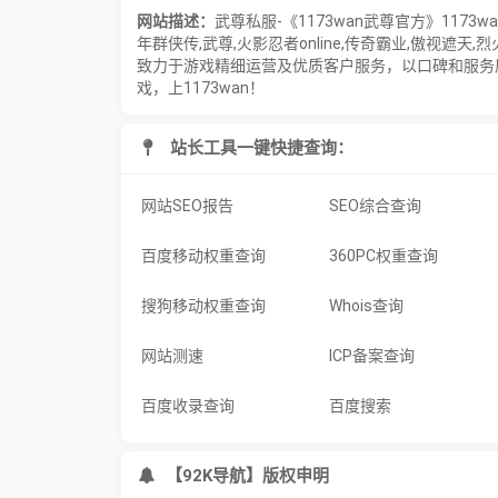
网站描述：
武尊私服-《1173wan武尊官方》11
年群侠传,武尊,火影忍者online,传奇霸业,傲视遮天
致力于游戏精细运营及优质客户服务，以口碑和服务
戏，上1173wan！
站长工具一键快捷查询：
网站SEO报告
SEO综合查询
百度移动权重查询
360PC权重查询
搜狗移动权重查询
Whois查询
网站测速
ICP备案查询
百度收录查询
百度搜索
【92K导航】版权申明