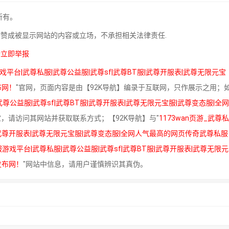
所有。
站赞成被显示网站的内容或立场，不承担相关法律责任.
请立即举报
游戏平台|武尊私服|武尊公益服|武尊sf|武尊BT服|武尊开服表|武尊无限元宝
布网！
"官网，页面内容是由【92K导航】编录于互联网，只作展示之用；
武尊公益服|武尊sf|武尊BT服|武尊开服表|武尊无限元宝服|武尊变态服|全网
宜，请访问其网站并获取联系方式；【92K导航】与"
1173wan页游_武尊私
服|武尊开服表|武尊无限元宝服|武尊变态服|全网人气最高的网页传奇武尊私服
私服游戏平台|武尊私服|武尊公益服|武尊sf|武尊BT服|武尊开服表|武尊无限元
发布网！
"网站中信息，请用户谨慎辨识其真伪。