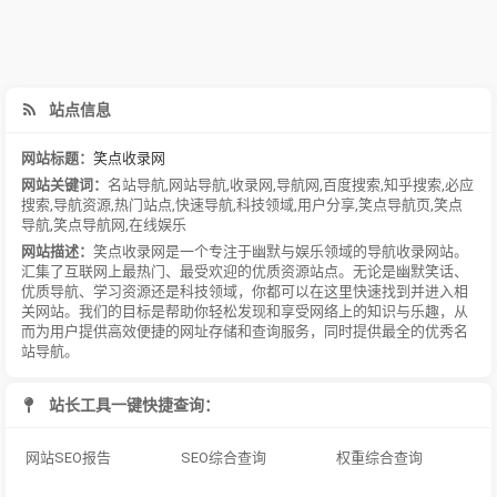
站点信息
网站标题：
笑点收录网
网站关键词：
名站导航
,
网站导航
,
收录网
,
导航网
,
百度搜索
,
知乎搜索
,
必应
搜索
,
导航资源
,
热门站点
,
快速导航
,
科技领域
,
用户分享
,
笑点导航页
,
笑点
导航
,
笑点导航网
,
在线娱乐
网站描述：
笑点收录网是一个专注于幽默与娱乐领域的导航收录网站。
汇集了互联网上最热门、最受欢迎的优质资源站点。无论是幽默笑话、
优质导航、学习资源还是科技领域，你都可以在这里快速找到并进入相
关网站。我们的目标是帮助你轻松发现和享受网络上的知识与乐趣，从
而为用户提供高效便捷的网址存储和查询服务，同时提供最全的优秀名
站导航。
站长工具一键快捷查询：
网站SEO报告
SEO综合查询
权重综合查询