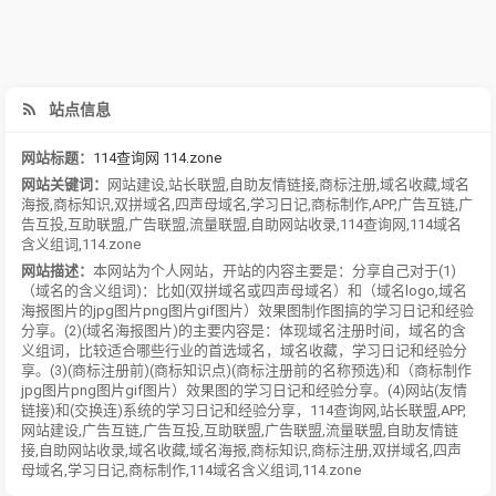
站点信息
网站标题：
114查询网 114.zone
网站关键词：
网站建设
,
站长联盟
,
自助友情链接
,
商标注册
,
域名收藏
,
域名
海报
,
商标知识
,
双拼域名
,
四声母域名
,
学习日记
,
商标制作
,
APP
,
广告互链
,
广
告互投
,
互助联盟
,
广告联盟
,
流量联盟
,
自助网站收录
,
114查询网
,
114域名
含义组词
,
114.zone
网站描述：
本网站为个人网站，开站的内容主要是：分享自己对于(1)
（域名的含义组词)：比如(双拼域名或四声母域名）和（域名logo,域名
海报图片的jpg图片png图片gif图片）效果图制作图搞的学习日记和经验
分享。(2)(域名海报图片)的主要内容是：体现域名注册时间，域名的含
义组词，比较适合哪些行业的首选域名，域名收藏，学习日记和经验分
享。(3)(商标注册前)(商标知识点)(商标注册前的名称预选)和（商标制作
jpg图片png图片gif图片）效果图的学习日记和经验分享。(4)网站(友情
链接)和(交换连)系统的学习日记和经验分享，114查询网,站长联盟,APP,
网站建设,广告互链,广告互投,互助联盟,广告联盟,流量联盟,自助友情链
接,自助网站收录,域名收藏,域名海报,商标知识,商标注册,双拼域名,四声
母域名,学习日记,商标制作,114域名含义组词,114.zone