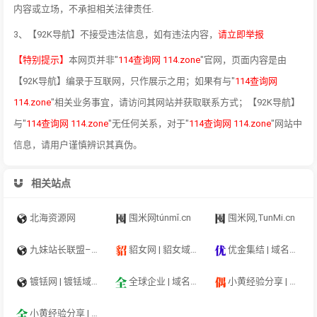
内容或立场，不承担相关法律责任.
3、【92K导航】不接受违法信息，如有违法内容，
请立即举报
【特别提示】
本网页并非"
114查询网 114.zone
"官网，页面内容是由
【92K导航】编录于互联网，只作展示之用；如果有与"
114查询网
114.zone
"相关业务事宜，请访问其网站并获取联系方式；【92K导航】
与"
114查询网 114.zone
"无任何关系，对于"
114查询网 114.zone
"网站中
信息，请用户谨慎辨识其真伪。
相关站点
北海资源网
囤米网túnmǐ.cn
囤米网,TunMi.cn
九妹站长联盟–九妹自助链,免费收录网站的自助友情链接平台
貂女网 | 貂女域名含义组词,站长联盟,APP,网站建设,广告互链,广告互投,互助联盟,广告联盟,流量联盟,自助友情链接,自助网站收录,域名收藏,域名海报,商标知识,商标注册,双拼域名,四声母域名,学习日记,商标制作,小黄经验分享,www.diaonv.com
优金集结 | 域名收藏,域名海报,商标知识,商标注册,双拼域名,四声母域名,学习日记,商标制作,小黄经验分享,www.ujjj.cn
镀铥网 | 镀铥域名含义组词,域名收藏,域名海报,商标知识,商标注册,双拼域名,四声母域名,学习日记,商标制作,小黄经验分享,www.dudiu.com
全球企业 | 域名收藏,域名海报,商标知识,商标注册,双拼域名,四声母域名,学习日记,商标制作,小黄经验分享,www.qqqy.cn
小黄经验分享 | 偶人人人,域名收藏,域名海报,商标知识,商标注册,双拼域名,四声母域名,学习日记,商标制作,小黄经验分享,www.orrr.cn
小黄经验分享 | 全球企业,域名收藏,域名海报,商标知识,商标注册,双拼域名,四声母域名,学习日记,商标制作,小黄经验分享,www.qqqy.cn