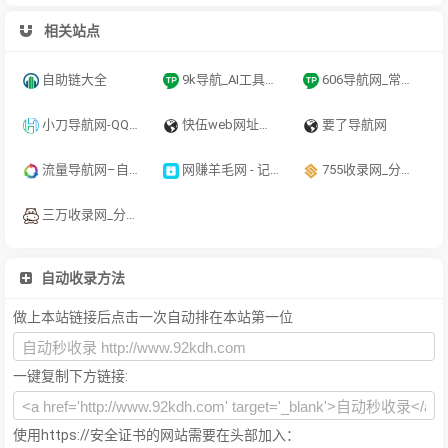
相关站点
自助链大全
9k导航_AI工具导航_程序员资源大全_硬核科技网址导航
606导航网_常用网址大全_生活服务_让上网更顺溜
小刀导航网-QQ技术导航,学习技术和找AI资源网从小刀导航网开始！
快伍web网址导航-网站推广-网站目录-seo优化-融兴云机
要了导航网
流量导航网–自动收录–最懂你的导航网站
网赚羊毛网 - 记得保存哦
755收录网_分类目录网_免费网站目录_网站收录_网址提交_免费收录网站
三万收录网_分类目录网_免费网站目录_网站收录_网址提交_免费收录网站
自动收录方法
做上本站链接后点击一次自动排在本站第一位
一键复制下方链接:
使用https://安全证书的网站需要在头部加入：