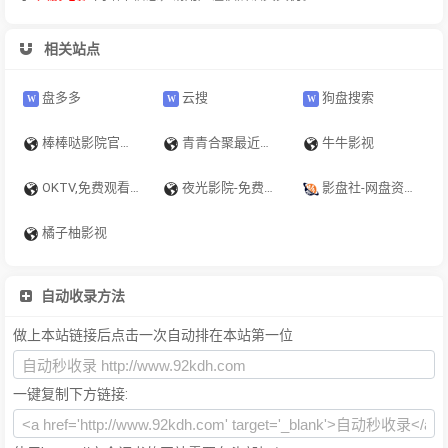
相关站点
盘多多
云搜
狗盘搜索
棒棒哒影院官网 - 2025最新电影免费看｜超清无删减完整版｜每日更新
青青合聚最近的2019中文字幕免费mv-最新热门电影电视剧大全
牛牛影视
OKTV,免费观看完整版电视,免VIP,免费看电影,最新电视剧,最新电影,影视大全,在线观看
夜光影院-免费追剧，一起看高清剧~
影盘社-网盘资源搜索神器
橘子柚影视
自动收录方法
做上本站链接后点击一次自动排在本站第一位
一键复制下方链接: