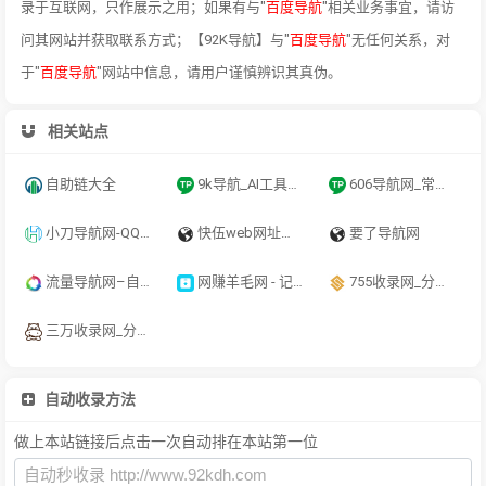
录于互联网，只作展示之用；如果有与"
百度导航
"相关业务事宜，请访
问其网站并获取联系方式；【92K导航】与"
百度导航
"无任何关系，对
于"
百度导航
"网站中信息，请用户谨慎辨识其真伪。
相关站点
自助链大全
9k导航_AI工具导航_程序员资源大全_硬核科技网址导航
606导航网_常用网址大全_生活服务_让上网更顺溜
小刀导航网-QQ技术导航,学习技术和找AI资源网从小刀导航网开始！
快伍web网址导航-网站推广-网站目录-seo优化-融兴云机
要了导航网
流量导航网–自动收录–最懂你的导航网站
网赚羊毛网 - 记得保存哦
755收录网_分类目录网_免费网站目录_网站收录_网址提交_免费收录网站
三万收录网_分类目录网_免费网站目录_网站收录_网址提交_免费收录网站
自动收录方法
做上本站链接后点击一次自动排在本站第一位