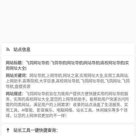
站点信息
网站标题：
飞鸽网址导航-飞鸽导航|网址导航|网站导航|高校网址导航|实
用网址大全|
网站关键词：
网址导航
,
上网导航
,
网址之家
,
实用网址大全
,
实用工具网站
,
上网助手
,
高等院校
,
大学目录
,
高校网址导航
,
飞鸽网址导航
,
飞鸽网址
,
飞鸽
导航
,
盘搜资源
网站描述：
飞鸽网址导航旨在为致用户提供方便快捷实用的网址导航服
务，实用的高校网址大全,是您的上网导航助手。能帮助用户快速访问所
需的同类网站，满足用户的上网需求！收录的站点涵盖了生活服务、实
用工具、AI智能、影音娱乐、电脑网络、站长工具、休闲娱乐等多个领
域，让您的上网体验更加的不一样！
站长工具一键快捷查询：