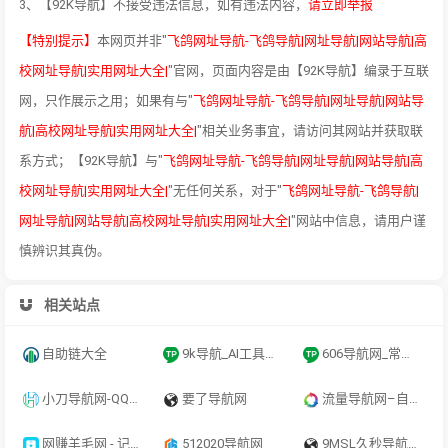
3、【92K导航】不接受违法信息，如有违法内容，
请立即举报
【特别提示】
本网页并非"
飞鸽网址导航-飞鸽导航|网址导航|网站导航|高
校网址导航|实用网址大全|
"官网，页面内容是由【92K导航】编录于互联
网，只作展示之用；如果有与"
飞鸽网址导航-飞鸽导航|网址导航|网站导
航|高校网址导航|实用网址大全|
"相关业务事宜，请访问其网站并获取联
系方式；【92K导航】与"
飞鸽网址导航-飞鸽导航|网址导航|网站导航|高
校网址导航|实用网址大全|
"无任何关系，对于"
飞鸽网址导航-飞鸽导航|
网址导航|网站导航|高校网址导航|实用网址大全|
"网站中信息，请用户谨
慎辨识其真伪。
相关站点
自助链大全
9k导航_AI工具导航_程序员资源大全_硬核科技网址导航
606导航网_常用网址大全_生活服务_让上网更顺溜
小刀导航网-QQ技术导航,学习技术和找AI资源网从小刀导航网开始！
要了导航网
流量导航网–自动收录–最懂你的导航网站
网赚羊毛网 - 记得保存哦
512020导航网
9MSL久秒导航_快速上网首页_无广告网址导航_实用网址大全