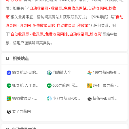
用；如果有与"
自动收录网 - 收录网_免费收录网站_自动收录网_秒收
录
"相关业务事宜，请访问其网站并获取联系方式；【92K导航】与"
自动
收录网 - 收录网_免费收录网站_自动收录网_秒收录
"无任何关系，对
于"
自动收录网 - 收录网_免费收录网站_自动收录网_秒收录
"网站中信
息，请用户谨慎辨识其真伪。
相关站点
88导航网-网站收录-网址收录-网址导航-收录网站-自助广告系统
自助链大全
199导航网好用的综合网址大全
9k导航_AI工具导航_程序员资源大全_硬核科技网址导航
606导航网_常用网址大全_生活服务_让上网更顺溜
3A4目录导航 - 全新架构自动秒收录网址导航，实现自主提交，自动化收录，打造百万网址库
9893收录网 - 全新架构自动秒收录网址导航，实现自主提交，自动化收录，打造百万网址库
小刀导航网-QQ技术导航,学习技术和找AI资源网从小刀导航网开始！
快伍web网址导航-网站推广-网站目录-seo优化-融兴云机
要了导航网