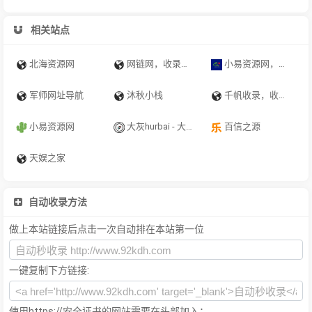
相关站点
北海资源网
网链网，收录正规网站网址导航，简约纯净资源网址导航
小易资源网，小易资源站，小易资源库，高新区小易传媒工作室，影视，源码，软件，音乐，防洪系统，域名防红，电脑软件，手机软件，模板主题，网络技术，建站源码，php源码，php，网站源码，网站模板，游戏源码，资源分享，资源
军师网址导航
沐秋小栈
千帆收录，收录正规网站网址导航，简约纯净资源网址导航
小易资源网
大灰hurbai - 大灰Blog、专注于各种资源收集免费分享平台
百信之源
天娱之家
自动收录方法
做上本站链接后点击一次自动排在本站第一位
一键复制下方链接:
使用https://安全证书的网站需要在头部加入：