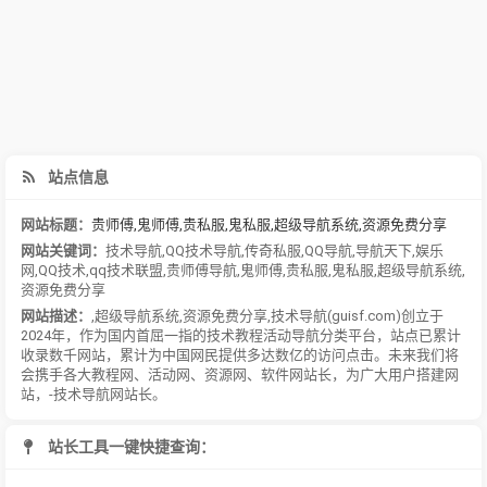
站点信息
网站标题：
贵师傅,鬼师傅,贵私服,鬼私服,超级导航系统,资源免费分享
网站关键词：
技术导航
,
QQ技术导航
,
传奇私服
,
QQ导航
,
导航天下
,
娱乐
网
,
QQ技术
,
qq技术联盟
,
贵师傅导航
,
鬼师傅
,
贵私服
,
鬼私服
,
超级导航系统
,
资源免费分享
网站描述：
,超级导航系统,资源免费分享,技术导航(guisf.com)创立于
2024年，作为国内首屈一指的技术教程活动导航分类平台，站点已累计
收录数千网站，累计为中国网民提供多达数亿的访问点击。未来我们将
会携手各大教程网、活动网、资源网、软件网站长，为广大用户搭建网
站，-技术导航网站长。
站长工具一键快捷查询：