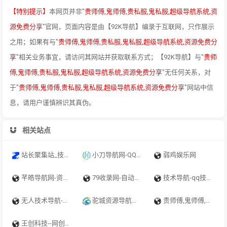
【特别提示】
本网页并非"
贵师傅,鬼师傅,贵私服,鬼私服,超级导航系统,资
源免费分享
"官网，页面内容是由【92K导航】编录于互联网，只作展示
之用；如果有与"
贵师傅,鬼师傅,贵私服,鬼私服,超级导航系统,资源免费分
享
"相关业务事宜，请访问其网站并获取联系方式；【92K导航】与"
贵师
傅,鬼师傅,贵私服,鬼私服,超级导航系统,资源免费分享
"无任何关系，对
于"
贵师傅,鬼师傅,贵私服,鬼私服,超级导航系统,资源免费分享
"网站中信
息，请用户谨慎辨识其真伪。
相关站点
站长聚集站_技术导航、在线工具、电台收听、API接口、在线壁纸、公众号、小程序、小游戏、软件应用等，打造网站交流和展示平台 - 一站式资源平台
小刀导航网-QQ技术导航,学习技术和找AI资源网从小刀导航网开始！
弱鸡娱乐网
芊皓导航网-资源网址导航，汇集各大资源网，全网优质教程技术网，搜集资源就从这里开始
79收录网-自动秒收录_技术导航_软文投稿_免费外链_免费收录网站
技术导航-qq技术导航_学习技术 从这里开始
无人技术导航-qq技术导航_学习技术 从这里开始
驼城资源导航网-高质量网站目录提交-专注与分享优质网站
贵师傅,鬼师傅,贵私服,鬼私服,超级导航系统,资源免费分享,免费收录网
王创科技--网创项目综合服务平台