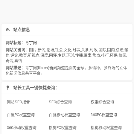
站点信息
网站标题：
青宇网
网站关键词：
图片
,
新闻
,
论坛
,
社会
,
文化
,
时事
,
头条
,
时政
,
国际
,
国内
,
法治
,
聚
焦
,
评论
,
教育
,
新视点
,
深度
,
网评
,
专题
,
环球
,
传播
,
军事
,
焦点
,
排行
,
环保
,
校园
,
奇闻
,
真情
网站描述：
青宇网(liia.cn)新闻频道是面向全球，多语种，多终端的立体
化新闻信息共享平台。
站长工具一键快捷查询：
网站SEO报告
SEO综合查询
权重综合查询
百度PC权重查询
百度移动权重查询
360PC权重查询
360移动权重查询
搜狗PC权重查询
搜狗移动权重查询