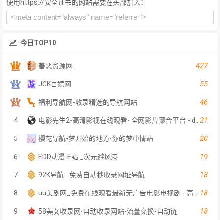
使用https://安全证书的网站需要在头部加入：
今日TOP10
427
善恶资源网
55
JCK白嫖网
46
福利导航网-收录精选的导航网站
21
4
电影先生2-高清影视在线观看- 全网影片聚合平台 - dyxs2.net
20
5
樱花导航-梦开始的地方-你的梦中情站
19
6
EDD动漫-E站 _次元避风港
18
7
92K导航 - 免费自动秒收录网址导航
18
8
uu美剧网_免费在线观看最新无广告电影电视剧 - 高清影视大全
18
9
58美女收录网-自动收录网站-流量交换-自动链