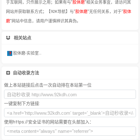
于互联网，只作展示之用；如果有与"
胶体磨
"相关业务事宜，请访问其
网站并获取联系方式；【92K导航】与"
胶体磨
"无任何关系，对于"
胶体
磨
"网站中信息，请用户谨慎辨识其真伪。
相关站点
胶体磨-实验室胶体磨-高浓度胶体磨-立式胶体磨-温州小杰胶体磨
自动收录方法
做上本站链接后点击一次自动排在本站第一位
一键复制下方链接:
使用https://安全证书的网站需要在头部加入：