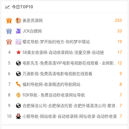
今日TOP10
253
善恶资源网
33
JCK白嫖网
19
樱花导航-梦开始的地方-你的梦中情站
17
4
58美女收录网-自动收录网站-流量交换-自动链
12
5
电影先生-免费高清VIP电影电视剧在线观看 - 全网影片聚合平台
9
6
万源影视-免费高清电影电视剧在线观看
8
7
福利导航网-收录精选的导航网站
7
8
92K导航 - 免费自动秒收录网址导航
7
9
合肥保洁公司-合肥保洁托管-合肥外墙清洗公司-聚贤保洁服务
7
10
小鹅导航-网站收录-自动收录网-网址收录-自动秒收录