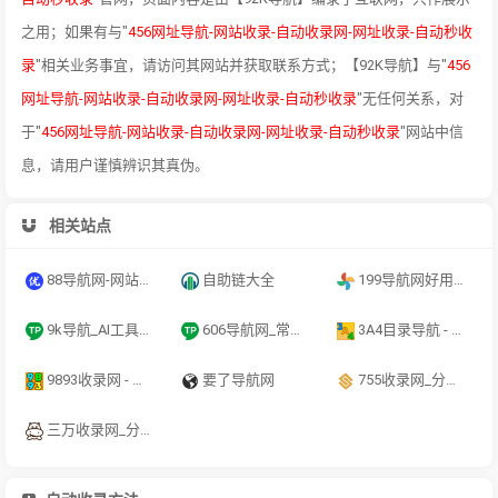
之用；如果有与"
456网址导航-网站收录-自动收录网-网址收录-自动秒收
录
"相关业务事宜，请访问其网站并获取联系方式；【92K导航】与"
456
网址导航-网站收录-自动收录网-网址收录-自动秒收录
"无任何关系，对
于"
456网址导航-网站收录-自动收录网-网址收录-自动秒收录
"网站中信
息，请用户谨慎辨识其真伪。
相关站点
88导航网-网站收录-网址收录-网址导航-收录网站-自助广告系统
自助链大全
199导航网好用的综合网址大全
9k导航_AI工具导航_程序员资源大全_硬核科技网址导航
606导航网_常用网址大全_生活服务_让上网更顺溜
3A4目录导航 - 全新架构自动秒收录网址导航，实现自主提交，自动化收录，打造百万网址库
9893收录网 - 全新架构自动秒收录网址导航，实现自主提交，自动化收录，打造百万网址库
要了导航网
755收录网_分类目录网_免费网站目录_网站收录_网址提交_免费收录网站
三万收录网_分类目录网_免费网站目录_网站收录_网址提交_免费收录网站