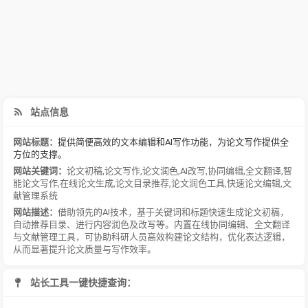
站点信息
网站标题：
提供简便高效的文本编辑和AI写作功能，为论文写作提供全
方位的支撑。
网站关键词：
论文初稿
,
论文写作
,
论文润色
,
AI改写
,
协同编辑
,
全文翻译
,
智
能论文写作
,
在线论文生成
,
论文目录推荐
,
论文润色工具
,
快速论文编辑
,
文
献管理系统
网站描述：
借助领先的AI技术，基于关键词和标题快速生成论文初稿，
自动推荐目录、进行内容润色及改写等。内置在线协同编辑、全文翻译
与文献管理工具，可协助科研人员高效构建论文结构，优化表达逻辑，
从而显著提升论文质量与写作效率。
站长工具一键快捷查询：