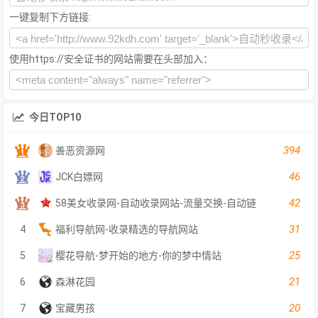
一键复制下方链接:
使用https://安全证书的网站需要在头部加入：
今日TOP10
394
善恶资源网
46
JCK白嫖网
42
58美女收录网-自动收录网站-流量交换-自动链
31
4
福利导航网-收录精选的导航网站
25
5
樱花导航-梦开始的地方-你的梦中情站
21
6
森淋花园
20
7
宝藏男孩