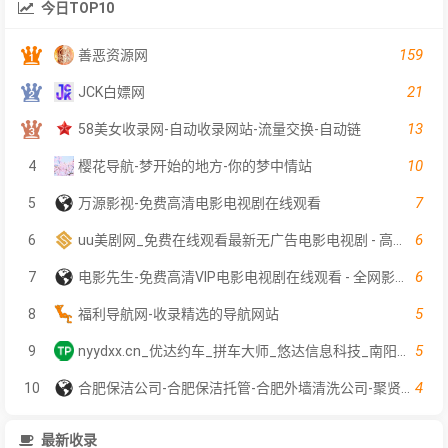
今日TOP10
159
善恶资源网
21
JCK白嫖网
13
58美女收录网-自动收录网站-流量交换-自动链
10
4
樱花导航-梦开始的地方-你的梦中情站
7
5
万源影视-免费高清电影电视剧在线观看
6
6
uu美剧网_免费在线观看最新无广告电影电视剧 - 高清影视大全
6
7
电影先生-免费高清VIP电影电视剧在线观看 - 全网影片聚合平台
5
8
福利导航网-收录精选的导航网站
5
9
nyydxx.cn_优达约车_拼车大师_悠达信息科技_南阳郑州同城信息网
4
10
合肥保洁公司-合肥保洁托管-合肥外墙清洗公司-聚贤保洁服务
最新收录