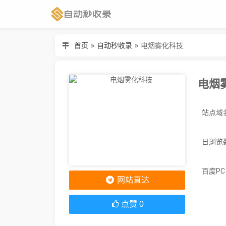
首页
»
自动秒收录
»
电烟雾化科技
电烟
日浏览
百度P
网站直达
点赞
0