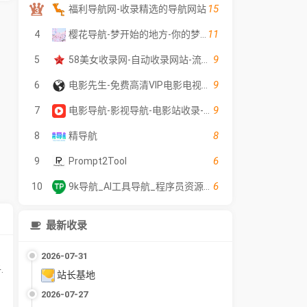
15
福利导航网-收录精选的导航网站
11
4
樱花导航-梦开始的地方-你的梦中情站
9
5
58美女收录网-自动收录网站-流量交换-自动链
9
6
电影先生-免费高清VIP电影电视剧在线观看 - 全网影片聚合平台
9
7
电影导航-影视导航-电影站收录-自动收录网-网站收录
8
8
精导航
6
9
Prompt2Tool
6
10
9k导航_AI工具导航_程序员资源大全_硬核科技网址导航
最新收录
2026-07-31
.
站长基地
2026-07-27