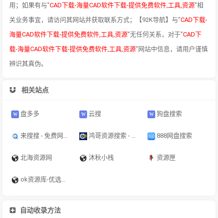
用；如果有与"
CAD下载-海量CAD软件下载-提供免费软件,工具,资源
"相
关业务事宜，请访问其网站并获取联系方式；【92K导航】与"
CAD下载-
海量CAD软件下载-提供免费软件,工具,资源
"无任何关系，对于"
CAD下
载-海量CAD软件下载-提供免费软件,工具,资源
"网站中信息，请用户谨慎
辨识其真伪。
相关站点
盘多多
云搜
狗盘搜索
来搜搜 - 免费网盘搜索引擎｜短剧·电影·电视剧·动漫｜影视·软件·教程
鸿哥资源搜索 - 免费网盘搜索引擎｜短剧·电影·电视剧在线检索｜影视软件资料索引
888网盘搜索
北海资源网
沐秋小栈
资源匣
ok资源库-优选源码分享，绿色软件下载，订阅源，资源教程分享平台
自动收录方法