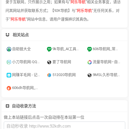
录于互联网，只作展示之用；如果有与"
阿乐导航
"相关业务事宜，请访
问其网站并获取联系方式；【92K导航】与"
阿乐导航
"无任何关系，对
于"
阿乐导航
"网站中信息，请用户谨慎辨识其真伪。
相关站点
自助链大全
9k导航_AI工具导航_程序员资源大全_硬核科技网址导航
606导航网_常用网址大全_生活服务_让上网更顺溜
小刀导航网-QQ技术导航,学习技术和找AI资源网从小刀导航网开始！
要了导航网
流量导航网–自动收录–最懂你的导航网站
网赚羊毛网 - 记得保存哦
512020导航网
9MSL久秒导航_快速上网首页_无广告网址导航_实用网址大全
606dh导航网_常用网址大全_生活服务_让上网更顺溜
自动收录方法
做上本站链接后点击一次自动排在本站第一位