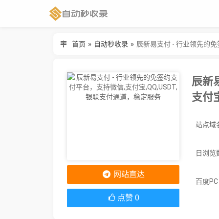
首页
»
自动秒收录
»
辰新易支付 - 行业领先的免
辰新
支付宝
日浏览
网站直达
百度P
点赞
0