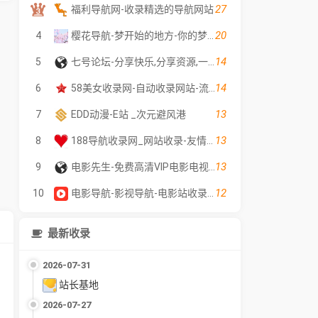
27
福利导航网-收录精选的导航网站
20
4
樱花导航-梦开始的地方-你的梦中情站
14
5
七号论坛-分享快乐,分享资源,一个优秀分享社区! - www.7haos.com
14
6
58美女收录网-自动收录网站-流量交换-自动链
13
7
EDD动漫-E站 _次元避风港
13
8
188导航收录网_网站收录-友情链接交换-网址收录-自动秒收录
13
9
电影先生-免费高清VIP电影电视剧在线观看 - 全网影片聚合平台
12
10
电影导航-影视导航-电影站收录-自动收录网-网站收录
最新收录
2026-07-31
站长基地
2026-07-27