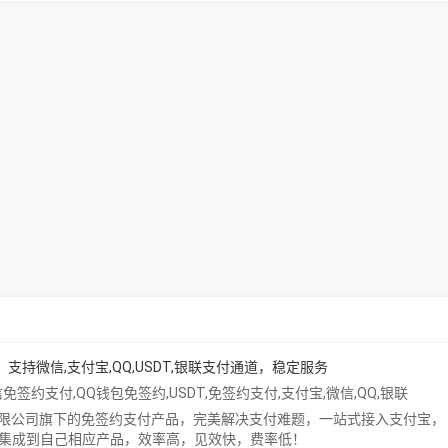
支持微信,支付宝,QQ,USDT,银联支付通道，稳定服务
信免签约支付
,
QQ钱包免签约
,
USDT
,
免签约支付
,
支付宝
,
微信
,
QQ
,
银联
限公司旗下的免签约支付产品，完美解决支付难题，一站式接入支付宝，
速集成到自己相应产品，效率高，见效快，费率低！