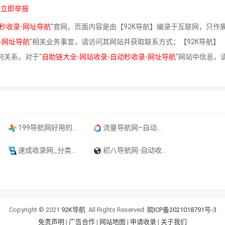
请立即举报
秒收录-网址导航
"官网，页面内容是由【92K导航】编录于互联网，只作
-网址导航
"相关业务事宜，请访问其网站并获取联系方式；【92K导航】
何关系，对于"
自助链大全-网站收录-自动秒收录-网址导航
"网站中信息，
199导航网好用的综合网址大全
流量导航网–自动收录–最懂你的导航网站
速成收录网_分类目录网_免费网站目录_网站收录_网址提交_免费收录网站
初八导航网-自动收录-最懂你的导航网站
Copyright © 2021
92K导航
. All Rights Reserved.
皖ICP备2021018791号-3
免责声明
|
广告合作
|
网站地图
|
申请收录
|
关于我们