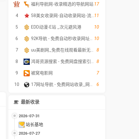
17
福利导航网-收录精选的导航网站
11
4
58美女收录网-自动收录网站-流量交换-自动链
10
5
EDD动漫-E站 _次元避风港
10
6
92K导航 - 免费自动秒收录网址导航
8
7
uu美剧网_免费在线观看最新无广告电影电视剧 - 高清影视大全
8
8
鸿哥资源搜索 - 免费网盘搜索引擎｜短剧·电影·电视剧在线检索｜影视软件资料索引
7
9
被窝电影网
6
10
17网址导航 - 免费网站收录_网址提交分类目录平台
最新收录
2026-07-31
站长基地
2026-07-27