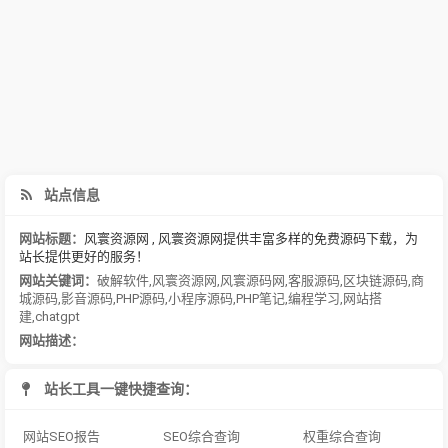
站点信息
网站标题：
风寰资源网 , 风寰资源网提供丰富多样的免费源码下载，为
站长提供更好的服务！
网站关键词：
破解软件
,
风寰资源网
,
风寰源码网
,
客服源码
,
区块链源码
,
商
城源码
,
影音源码
,
PHP源码
,
小程序源码
,
PHP笔记
,
编程学习
,
网站搭
建
,
chatgpt
网站描述：
站长工具一键快捷查询：
网站SEO报告
SEO综合查询
权重综合查询