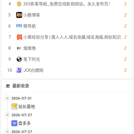
2
4
265影客导航_免费在线影视网站，永久发布页！
2
5
小鹏博客
2
6
精导航
2
7
小黄经验分享 | 偶人人人,域名收藏,域名海报,商标知识,商标注册,双拼域名,四声母域名,学习日记,商标制作,小黄经验分享,www.orrr.cn
2
8
烟墩角
2
9
笔下时光
2
10
JCK白嫖网
最新收录
2026-07-31
站长基地
2026-07-27
盘多多
2026-07-27