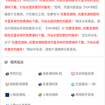
【特别提示】
本网页并非"
风寰资源网 , 风寰资源网提供丰富多样的免费
源码下载，为站长提供更好的服务！
"官网，页面内容是由【92K导航】
编录于互联网，只作展示之用；如果有与"
风寰资源网 , 风寰资源网提供
丰富多样的免费源码下载，为站长提供更好的服务！
"相关业务事宜，请
访问其网站并获取联系方式；【92K导航】与"
风寰资源网 , 风寰资源网
提供丰富多样的免费源码下载，为站长提供更好的服务！
"无任何关系，
对于"
风寰资源网 , 风寰资源网提供丰富多样的免费源码下载，为站长提
供更好的服务！
"网站中信息，请用户谨慎辨识其真伪。
相关站点
奇怪社区
钱老源码网-网站源码_小程序源码_主题模板下载
综合网盘资源 - 短剧搜-影视网盘资源,资源搜索,网盘资源分享,夸克,百度,UC
短剧影视搜索 - 短剧搜-影视网盘资源,资源搜索,网盘资源分享,夸克,百度,UC
吾爱源码库
红星建站——网站模版展示平台
小易资源网，小易资源站，小易资源库，高新区小易传媒工作室，影视，源码，软件，音乐，防洪系统，域名防红，电脑软件，手机软件，模板主题，网络技术，建站源码，php源码，php，网站源码，网站模板，游戏源码，资源分享，资源
小易资源网
常用软件资源收集站