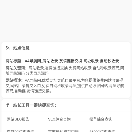
站点信息
网站标题：
AA导航网_网站收录-友情链接交换-网址收录-自动秒收录
网站关键词：
网站收录
,
友情链接交换
,
免费网站收录
,
自动秒收录源码
,
网
址导航源码
,
分类目录源码
网站描述：
AA导航网,优质网址导航目录平台,为您提供免费网站收录提
交,网站目录提交入口,免费自动秒收录网址,提供自动收录网站,网址导航
源码,自动链,友情链接交换。
站长工具一键快捷查询：
网站SEO报告
SEO综合查询
权重综合查询
百度PC权重查询
百度移动权重查询
360PC权重查询