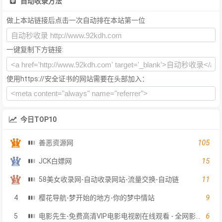
自动收录方法
做上本站链接后点击一次自动排在本站第一位
一键复制下方链接:
使用https://安全证书的网站需要在头部加入：
今日TOP10
105
善恶资源网
15
JCK白嫖网
11
58美女收录网-自动收录网站-流量交换-自动链
9
4
樱花导航-梦开始的地方-你的梦中情站
6
5
电影先生-免费高清VIP电影电视剧在线观看 - 全网影片聚合平台