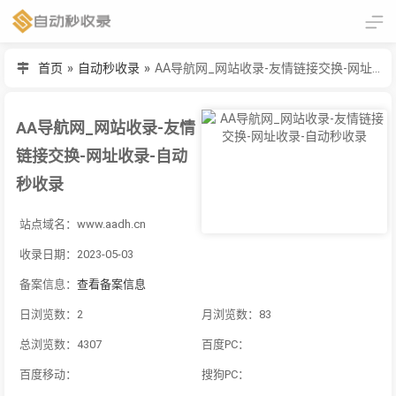
首页
»
自动秒收录
»
AA导航网_网站收录-友情链接交换-网址收录-自动秒收录
AA导航网_网站收录-友情
链接交换-网址收录-自动
秒收录
站点域名：www.aadh.cn
收录日期：2023-05-03
备案信息：
查看备案信息
日浏览数：2
月浏览数：83
总浏览数：4307
百度PC：
百度移动：
搜狗PC：