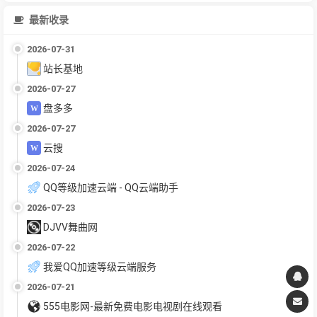
最新收录
2026-07-31
站长基地
2026-07-27
盘多多
2026-07-27
云搜
2026-07-24
QQ等级加速云端 - QQ云端助手
2026-07-23
DJVV舞曲网
2026-07-22
我爱QQ加速等级云端服务
2026-07-21
555电影网-最新免费电影电视剧在线观看