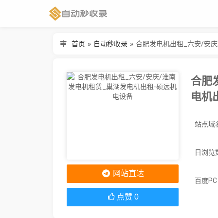
首页
»
自动秒收录
»
合肥发电机出租_六安/安庆
合肥
电机
日浏览
网站直达
百度P
点赞
0