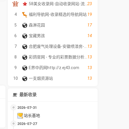
23
58美女收录网-自动收录网站-流量交换-自动链
19
4
福利导航网-收录精选的导航网站
17
5
森淋花园
14
6
宝藏男孩
13
7
合肥废气处理设备-安徽喷漆房-环保催化燃烧设备厂家-合肥越华节能环保设备有限公司
13
8
彩鸽官网 - 专业的彩票数据分析工具
13
9
E界中药网http://z.ej43.com
13
10
一支烟资源站
最新收录
2026-07-31
站长基地
2026-07-27