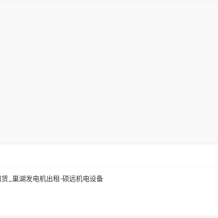
租赁_巢湖发电机出租-硕远机电设备