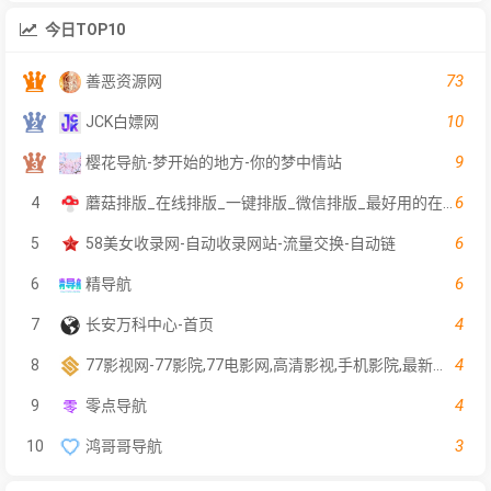
今日TOP10
73
善恶资源网
10
JCK白嫖网
9
樱花导航-梦开始的地方-你的梦中情站
6
4
蘑菇排版_在线排版_一键排版_微信排版_最好用的在线一键排版工具
6
5
58美女收录网-自动收录网站-流量交换-自动链
6
6
精导航
4
7
长安万科中心-首页
4
8
77影视网-77影院,77电影网,高清影视,手机影院,最新电影,热播电视剧
4
9
零点导航
3
10
鸿哥哥导航