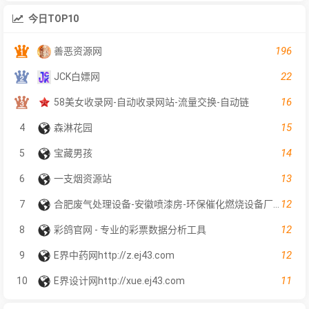
今日TOP10
196
善恶资源网
22
JCK白嫖网
16
58美女收录网-自动收录网站-流量交换-自动链
15
4
森淋花园
14
5
宝藏男孩
13
6
一支烟资源站
12
7
合肥废气处理设备-安徽喷漆房-环保催化燃烧设备厂家-合肥越华节能环保设备有限公司
12
8
彩鸽官网 - 专业的彩票数据分析工具
12
9
E界中药网http://z.ej43.com
11
10
E界设计网http://xue.ej43.com