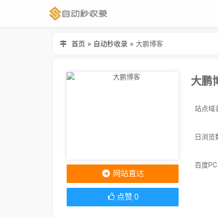
首页
»
自动秒收录
»
大鹏博客
大鹏
日浏览
百度P
网站直达
点赞
0