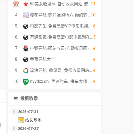
11
58美女收录网-自动收录网站-流量交换-自动链
10
4
樱花导航-梦开始的地方-你的梦中情站
6
5
电影先生-免费高清VIP电影电视剧在线观看 - 全网影片聚合平台
5
6
万源影视-免费高清电影电视剧在线观看
4
7
小鹅导航-网站收录-自动收录网-网址收录-自动秒收录
4
8
香蕉导航大全
4
9
流浪导航_收录网_免费收录网站_自动收录网_秒收录
4
10
nyydxx.cn_优达约车_拼车大师_悠达信息科技_南阳郑州同城信息网
最新收录
2026-07-31
站长基地
载
2026-07-27