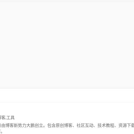
博客
,
工具
23年06月由博客新势力大鹏创立。包含原创博客、社区互动、技术教程、资源下
客。