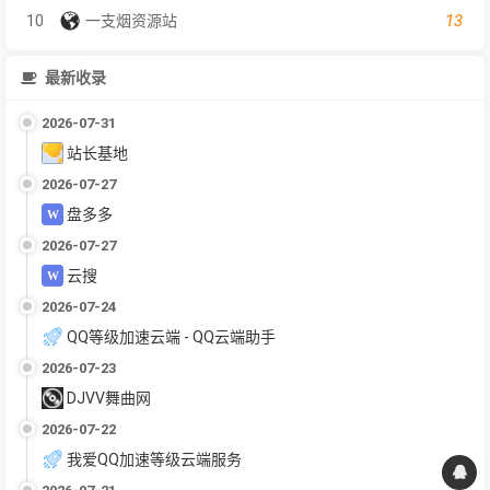
13
10
一支烟资源站
最新收录
2026-07-31
站长基地
2026-07-27
盘多多
2026-07-27
云搜
2026-07-24
QQ等级加速云端 - QQ云端助手
2026-07-23
DJVV舞曲网
2026-07-22
我爱QQ加速等级云端服务