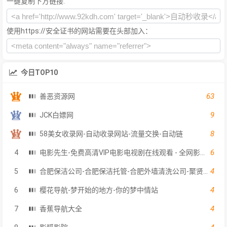
一键复制下方链接:
使用https://安全证书的网站需要在头部加入：
今日TOP10
63
善恶资源网
9
JCK白嫖网
8
58美女收录网-自动收录网站-流量交换-自动链
6
4
电影先生-免费高清VIP电影电视剧在线观看 - 全网影片聚合平台
4
5
合肥保洁公司-合肥保洁托管-合肥外墙清洗公司-聚贤保洁服务
4
6
樱花导航-梦开始的地方-你的梦中情站
4
7
香蕉导航大全