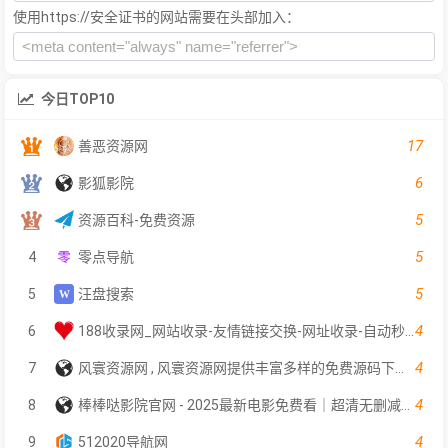
使用https://安全证书的网站需要在头部加入：
今日TOP10
17
善恶资源网
6
影狐影院
5
资源百科-免费资源
5
4
零点导航
5
5
汪盘搜索
4
6
188收录网_网站收录-友情链接交换-网址收录-自动秒收录
4
7
风寰资源网 , 风寰资源网提供丰富多样的免费源码下载，为站长提供更好的服务！
4
8
棒棒哒影院官网 - 2025最新电影免费看｜超清无删减完整版｜每日更新
4
9
512020导航网