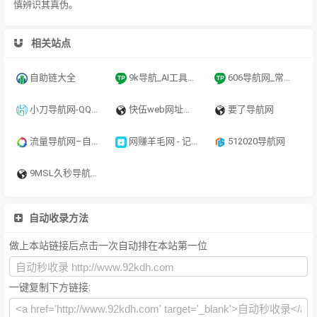
慎辨识其真伪。
相关站点
自助链大全
9k导航_AI工具导航_程序员资源大全_硬核科技网址导航
606导航网_常用网址大全_生活服务_让上网更顺溜
小刀导航网-QQ技术导航,学习技术和找AI资源网从小刀导航网开始！
快伍web网址导航-网站推广-网站目录-seo优化-融兴云机
要了导航网
流量导航网–自动收录–最懂你的导航网站
网赚羊毛网 - 记得保存哦
512020导航网
9MSL久秒导航_快速上网首页_无广告网址导航_实用网址大全
自动收录方法
做上本站链接后点击一次自动排在本站第一位
一键复制下方链接: