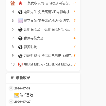
8
58美女收录网-自动收录网站-流量交换-自动链
6
4
电影先生-免费高清VIP电影电视剧在线观看 - 全网影片聚合平台
5
5
樱花导航-梦开始的地方-你的梦中情站
4
6
合肥保洁公司-合肥保洁托管-合肥外墙清洗公司-聚贤保洁服务
4
7
香蕉导航大全
4
8
影狐影院
3
9
万源影视-免费高清电影电视剧在线观看
3
10
短剧影视搜索 - 短剧搜-影视网盘资源,资源搜索,网盘资源分享,夸克,百度,UC
最新收录
2026-07-31
站长基地
2026-07-27