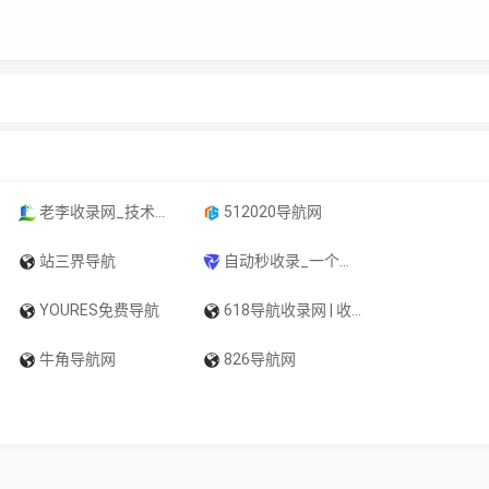
老李收录网_技术导航，滚石技术导航，打造中国最具影响力的网站交流和展示平台
512020导航网
站三界导航
自动秒收录_一个优秀的免费收录网站_专注网址收录研究_高效网站优化推广专家
YOURES免费导航
618导航收录网 | 收录网,万能秒收录,最新秒收录,自动秒收录网,自动审核导航,自动秒收录网
牛角导航网
826导航网