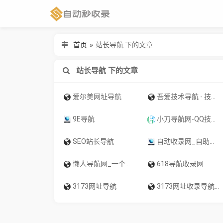
首页
»
站长导航 下的文章
站长导航 下的文章
爱尔美网址导航
吾爱技术导航 - 技术教程站长导航及站长分享推广平台
9E导航
小刀导航网-QQ技术导航,学习技术和找AI资源网从小刀导航网开始！
SEO站长导航
自动收录网_自助提交_网站导航_网站收录 - 9E导航网
懒人导航网_一个优秀的免费收录网站_专注网址收录研究_高效网站优化推广专家
618导航收录网
3173网址导航
3173网址收录导航-自助网址提交自动收录