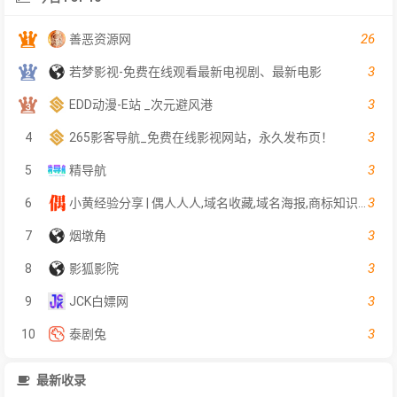
26
善恶资源网
3
若梦影视-免费在线观看最新电视剧、最新电影
3
EDD动漫-E站 _次元避风港
3
4
265影客导航_免费在线影视网站，永久发布页！
3
5
精导航
3
6
小黄经验分享 | 偶人人人,域名收藏,域名海报,商标知识,商标注册,双拼域名,四声母域名,学习日记,商标制作,小黄经验分享,www.orrr.cn
3
7
烟墩角
3
8
影狐影院
3
9
JCK白嫖网
3
10
泰剧兔
最新收录