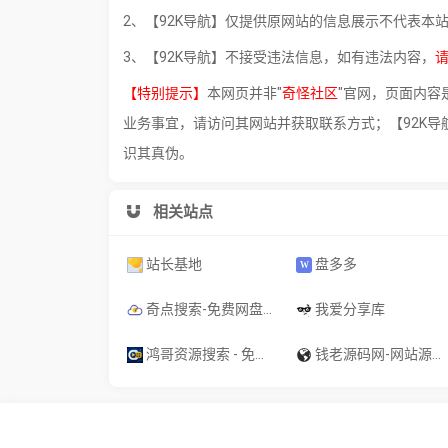
2、【92K导航】仅提供原网站的信息展示不代表本
3、【92K导航】不接受违法信息，如有违法内容，
【特别提示】
本网页并非"
奇怪社区
"官网，页面内容
业务事宜，请访问其网站并获取联系方式；【92K导
识其真伪。
相关站点
站长基地
盘多多
奇点搜索-免费网盘搜索引擎｜短剧·电影·电视剧·动漫｜影视·软件·教程
我爱分享库
鸿哥资源搜索 - 免费网盘搜索引擎｜短剧·电影·电视剧在线检索｜影视软件资料索引
钱老源码网-网站源码_小程序源码_主题模板下载