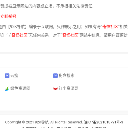
站赞成被显示网站的内容或立场，不承担相关法律责任.
请立即举报
是由【92K导航】编录于互联网，只作展示之用；如果有与"
奇怪社区
"相关
航】与"
奇怪社区
"无任何关系，对于"
奇怪社区
"网站中信息，请用户谨慎辨
云搜
狗盘搜索
绿色资源网
红尘资源网
Copyright © 2021
92K导航
. All Rights Reserved.
皖ICP备2021018791号-3