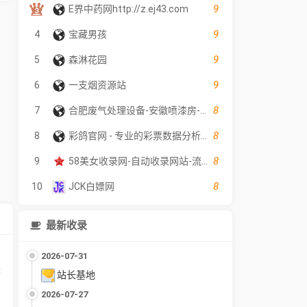
9
E界中药网http://z.ej43.com
9
4
宝藏男孩
9
5
森淋花园
9
6
一支烟资源站
8
7
合肥废气处理设备-安徽喷漆房-环保催化燃烧设备厂家-合肥越华节能环保设备有限公司
8
8
彩鸽官网 - 专业的彩票数据分析工具
8
9
58美女收录网-自动收录网站-流量交换-自动链
8
10
JCK白嫖网
最新收录
2026-07-31
怪
站长基地
2026-07-27