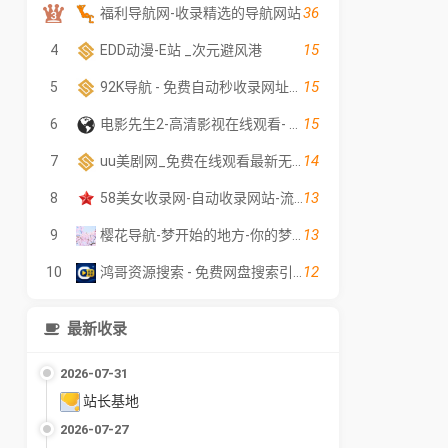
36
福利导航网-收录精选的导航网站
15
4
EDD动漫-E站 _次元避风港
15
5
92K导航 - 免费自动秒收录网址导航
15
6
电影先生2-高清影视在线观看- 全网影片聚合平台 - dyxs2.net
14
7
uu美剧网_免费在线观看最新无广告电影电视剧 - 高清影视大全
13
8
58美女收录网-自动收录网站-流量交换-自动链
13
9
樱花导航-梦开始的地方-你的梦中情站
12
10
鸿哥资源搜索 - 免费网盘搜索引擎｜短剧·电影·电视剧在线检索｜影视软件资料索引
最新收录
2026-07-31
站长基地
2026-07-27