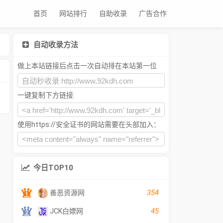
首页
网站排行
自助收录
广告合作
自动收录方法
做上本站链接后点击一次自动排在本站第一位
一键复制下方链接:
使用https://安全证书的网站需要在头部加入：
今日TOP10
354
善恶资源网
45
JCK白嫖网